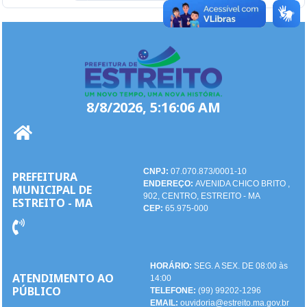
8/8/2026, 5:16:06 AM
CNPJ:
07.070.873/0001-10
PREFEITURA
ENDEREÇO:
AVENIDA CHICO BRITO ,
MUNICIPAL DE
902, CENTRO, ESTREITO - MA
ESTREITO - MA
CEP:
65.975-000
HORÁRIO:
SEG. A SEX. DE 08:00 às
ATENDIMENTO AO
14:00
PÚBLICO
TELEFONE:
(99) 99202-1296
EMAIL:
ouvidoria@estreito.ma.gov.br