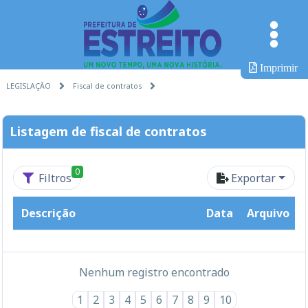
Imprimir
LEGISLAÇÃO
Fiscal de contratos
Listagem de fiscal de contratos
0
Filtros
Exportar
Descrição
Data
Arquivo
Nenhum registro encontrado
1
2
3
4
5
6
7
8
9
10